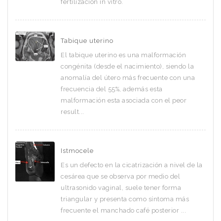
fertilización in vitro.
Tabique uterino
El tabique uterino es una malformación
congénita (desde el nacimiento), siendo la
anomalía del útero más frecuente con una
frecuencia del 55%, además esta
malformación esta asociada con el peor
result...
Istmocele
Es un defecto en la cicatrización a nivel de la
cesárea que se observa por medio del
ultrasonido vaginal, suele tener forma
triangular y presenta como síntoma más
frecuente el manchado café posterior ...