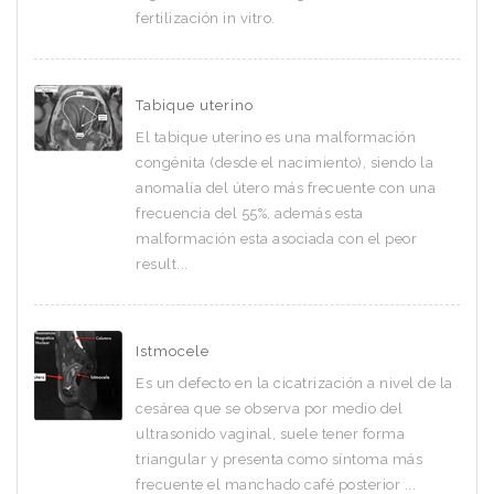
fertilización in vitro.
Tabique uterino
El tabique uterino es una malformación
congénita (desde el nacimiento), siendo la
anomalía del útero más frecuente con una
frecuencia del 55%, además esta
malformación esta asociada con el peor
result...
Istmocele
Es un defecto en la cicatrización a nivel de la
cesárea que se observa por medio del
ultrasonido vaginal, suele tener forma
triangular y presenta como síntoma más
frecuente el manchado café posterior ...