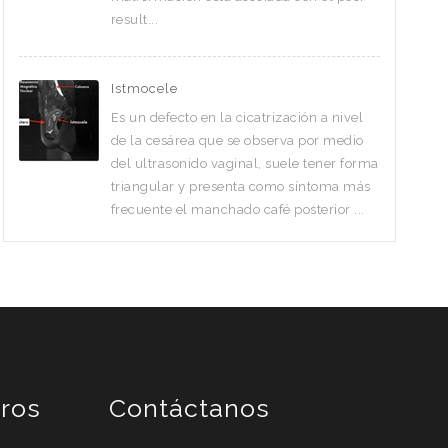
result...
Istmocele
Es un defecto en la cicatrización a nivel
de la cesárea que se observa por medio
del ultrasonido vaginal, suele tener forma
triangular y presenta como síntoma más
frecuente el manchado café posterior ...
ros
Contáctanos