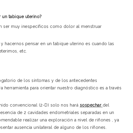
un tabique uterino?
n ser muy inespecificos como dolor al menstruar
 y hacernos pensar en un tabique uterino es cuando las
terimos, etc.
ogatorio de los síntomas y de los antecedentes
 herramienta para orientar nuestro diagnóstico es a través
onido convencional (2-D) solo nos hará
sospechar
del
presencia de 2 cavidades endometriales separadas en un
omendable realizar una exploración a nivel de riñones , ya
entar ausencia unilateral de alguno de los riñones.