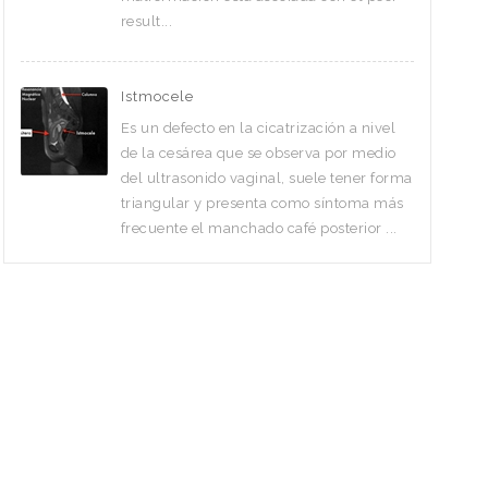
result...
Istmocele
Es un defecto en la cicatrización a nivel
de la cesárea que se observa por medio
del ultrasonido vaginal, suele tener forma
triangular y presenta como síntoma más
frecuente el manchado café posterior ...